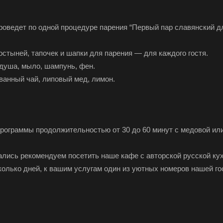
роведет по одной процедуре парения “Первый пар славянский дл
остыней, тапочек и шапки для парения — для каждого гостя.
 душа, мыло, шампунь, фен.
ованный чай, липовый мед, лимон.
ограммы продолжительностью от 30 до 60 минут с медовой или
лись рекомендуем посетить наше кафе с авторской русской кух
олько дней, к вашим услугам один из уютных номеров нашей го